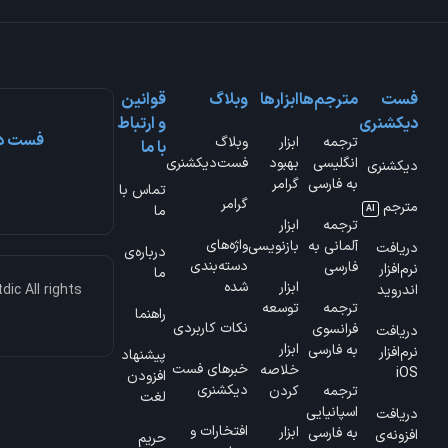
فست
مترجم‌ها
ابزارها
وبلاگ
قوانین
دیکشنری
و ارتباط
فست دی
ترجمه
ابزار
وبلاگ
با ما
انگلیسی
بهبود
فست‌دیکشنری
دیکشنری
به فارسی
گرامر
تماس با
گرامر
مترجم
ما
AI
ترجمه
ابزار
واژه‌های
آلمانی به
بازنویسی
دریافت
درباره‌ی
دسته‌بندی
فارسی
نرم‌افزار
ما
ابزار
شده
ic All rights
اندروید
ترجمه
توسعه
راهنما
نکات کاربردی
فرانسوی
دریافت
ابزار
به فارسی
نرم‌افزار
پیشنهاد
خبرهای فست
خلاصه
iOS
افزودن
دیکشنری
ترجمه
کردن
لغت
اسپانیایی
دریافت
افتخارات و
ابزار
به فارسی
افزونه‌ی
حریم