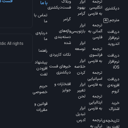
فست دی
ترجمه
ابزار
وبلاگ
با ما
انگلیسی
بهبود
فست‌دیکشنری
دیکشنری
به فارسی
گرامر
تماس با
گرامر
مترجم
ما
AI
ترجمه
ابزار
واژه‌های
آلمانی به
بازنویسی
دریافت
درباره‌ی
دسته‌بندی
فارسی
نرم‌افزار
ما
ابزار
شده
ic All rights
اندروید
ترجمه
توسعه
راهنما
نکات کاربردی
فرانسوی
دریافت
ابزار
به فارسی
نرم‌افزار
پیشنهاد
خبرهای فست
خلاصه
iOS
افزودن
دیکشنری
ترجمه
کردن
لغت
اسپانیایی
دریافت
افتخارات و
ابزار
به فارسی
افزونه‌ی
حریم
جوایز
تغییر
کروم
خصوصی
ترجمه
لحن
ایتالیایی
خرید
قوانین و
ابزار
به فارسی
اشتراک
مقررات
تبدیل
ترجمه
آدرس
تاریخچه‌ی
ترکی به
لغت روز