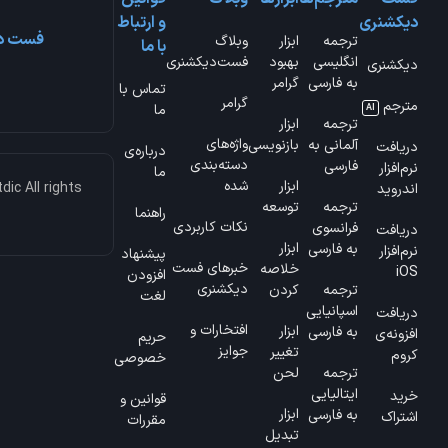
دیکشنری
و ارتباط
فست دی
ترجمه
ابزار
وبلاگ
با ما
انگلیسی
بهبود
فست‌دیکشنری
دیکشنری
به فارسی
گرامر
تماس با
گرامر
مترجم
ما
AI
ترجمه
ابزار
واژه‌های
آلمانی به
بازنویسی
دریافت
درباره‌ی
دسته‌بندی
فارسی
نرم‌افزار
ما
ابزار
شده
ic All rights
اندروید
ترجمه
توسعه
راهنما
نکات کاربردی
فرانسوی
دریافت
ابزار
به فارسی
نرم‌افزار
پیشنهاد
خبرهای فست
خلاصه
iOS
افزودن
دیکشنری
ترجمه
کردن
لغت
اسپانیایی
دریافت
افتخارات و
ابزار
به فارسی
افزونه‌ی
حریم
جوایز
تغییر
کروم
خصوصی
ترجمه
لحن
ایتالیایی
خرید
قوانین و
ابزار
به فارسی
اشتراک
مقررات
تبدیل