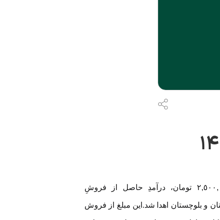
را پشت سر گذاشتیم. مبلغ ٢,٥٠٠,٠٠٠ تومان، درآمدِ حاصل از فروشِ
ن مناطق محروم سیستان و بلوچستان اهدا شد.این مبلغ از فروش