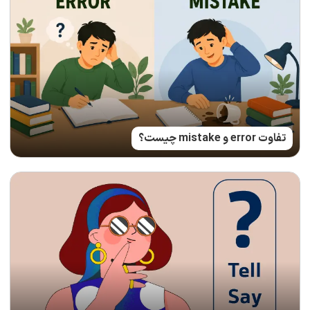
تفاوت error و mistake چیست؟