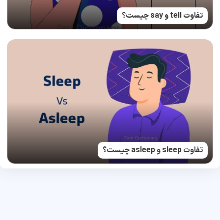
تفاوت tell و say چیست؟
تفاوت sleep و asleep چیست؟