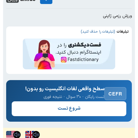
ورزش رزمی ژاپنی
تبلیغات
(تبلیغات را حذف کنید)
سطح واقعی لغات انگلیسیت رو بدون!
CEFR
تست رایگان · ۳۰ سوال · نتیجه فوری
شروع تست