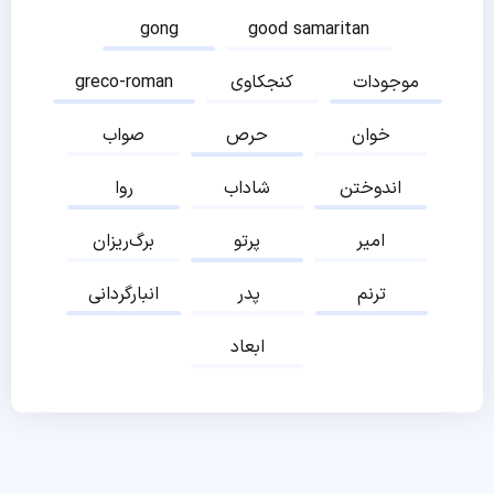
gong
good samaritan
موجودات
کنجکاوی
greco-roman
خوان
حرص
صواب
اندوختن
شاداب
روا
امیر
پرتو
برگ‌ریزان
ترنم
پدر
انبارگردانی
ابعاد