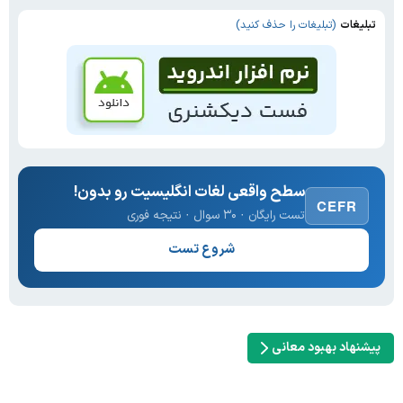
تبلیغات
(تبلیغات را حذف کنید)
سطح واقعی لغات انگلیسیت رو بدون!
CEFR
تست رایگان · ۳۰ سوال · نتیجه فوری
شروع تست
پیشنهاد بهبود معانی