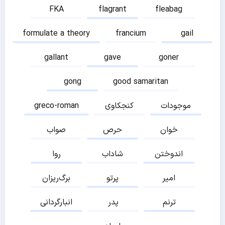
FKA
flagrant
fleabag
formulate a theory
francium
gail
gallant
gave
goner
gong
good samaritan
موجودات
کنجکاوی
greco-roman
خوان
حرص
صواب
اندوختن
شاداب
روا
امیر
پرتو
برگ‌ریزان
ترنم
پدر
انبارگردانی