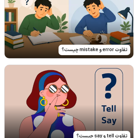
تفاوت error و mistake چیست؟
تفاوت tell و say چیست؟