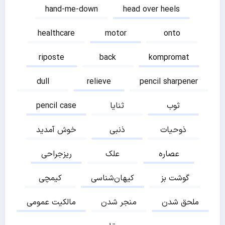
hand-me-down
head over heels
healthcare
motor
onto
riposte
back
kompromat
dull
relieve
pencil sharpener
ثوب
ثنایا
pencil case
ذوحیات
ذنبی
خوش آمدید
عصاره
علک
ریزجراحی
گوشت بز
کیهان‌شناسی
کیمچی
ملحق شدن
منجر شدن
مالکیت عمومی