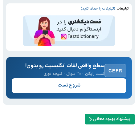
تبلیغات
(تبلیغات را حذف کنید)
سطح واقعی لغات انگلیسیت رو بدون!
CEFR
تست رایگان · ۳۰ سوال · نتیجه فوری
شروع تست
پیشنهاد بهبود معانی