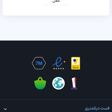
مقل
فست دیکشنری