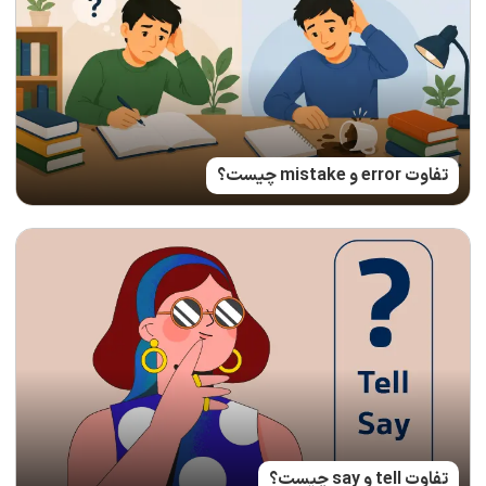
تفاوت error و mistake چیست؟
تفاوت tell و say چیست؟