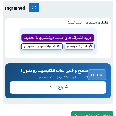
ingrained
تبلیغات
(تبلیغات را حذف کنید)
سطح واقعی لغات انگلیسیت رو بدون!
CEFR
تست رایگان · ۳۰ سوال · نتیجه فوری
شروع تست
پیشنهاد بهبود معانی