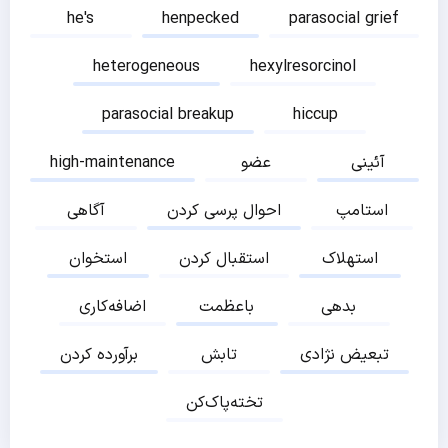
he's
henpecked
parasocial grief
heterogeneous
hexylresorcinol
parasocial breakup
hiccup
آئینی
عضو
high-maintenance
استامپ
احوال پرسی کردن
آگاهی
استهلاک
استقبال کردن
استخوان
بدهی
باعظمت
اضافه‌کاری
تبعیض نژادی
تابش
برآورده کردن
تخته‌پاک‌کن