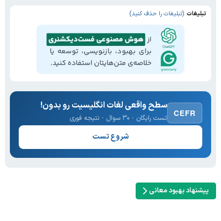
تبلیغات
(تبلیغات را حذف کنید)
سطح واقعی لغات انگلیسیت رو بدون!
CEFR
تست رایگان · ۳۰ سوال · نتیجه فوری
شروع تست
پیشنهاد بهبود معانی