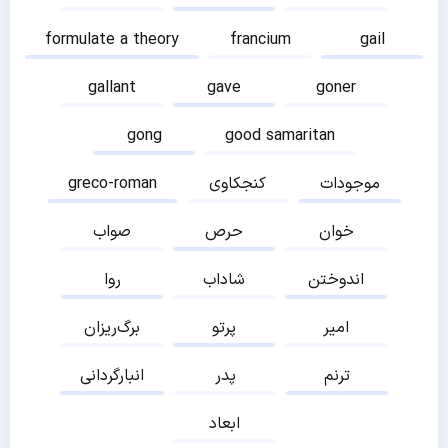
formulate a theory
francium
gail
gallant
gave
goner
gong
good samaritan
موجودات
کنجکاوی
greco-roman
خوان
حرص
صواب
اندوختن
شاداب
روا
امیر
پرتو
برگ‌ریزان
ترنم
پدر
انبارگردانی
ابعاد