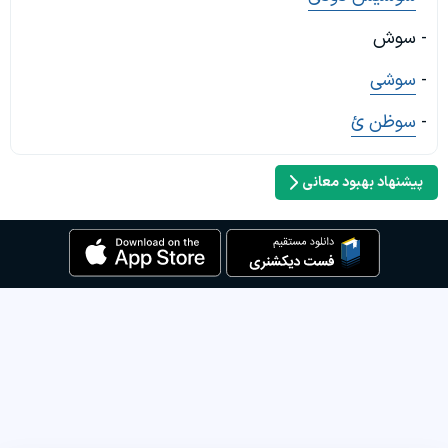
- سوش
-
سوشی
-
سوظن ئ
پیشنهاد بهبود معانی