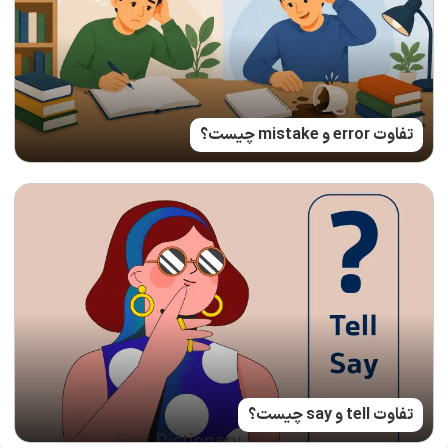
تفاوت error و mistake چیست؟
تفاوت tell و say چیست؟