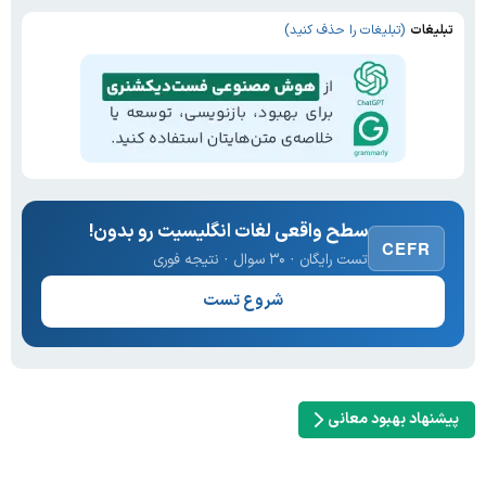
تبلیغات
(تبلیغات را حذف کنید)
سطح واقعی لغات انگلیسیت رو بدون!
CEFR
تست رایگان · ۳۰ سوال · نتیجه فوری
شروع تست
پیشنهاد بهبود معانی