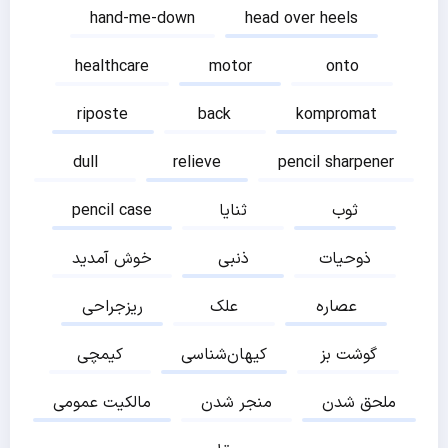
hand-me-down
head over heels
healthcare
motor
onto
riposte
back
kompromat
dull
relieve
pencil sharpener
ثوب
ثنایا
pencil case
ذوحیات
ذنبی
خوش آمدید
عصاره
علک
ریزجراحی
گوشت بز
کیهان‌شناسی
کیمچی
ملحق شدن
منجر شدن
مالکیت عمومی