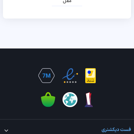
مقل
فست دیکشنری