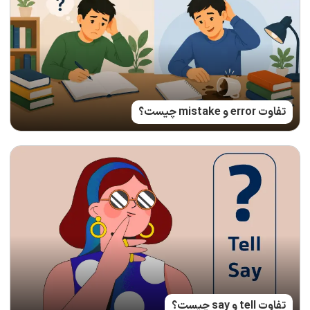
تفاوت error و mistake چیست؟
تفاوت tell و say چیست؟