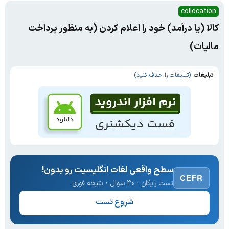
collocation
کالا (یا درآمد) خود را اعلام کردن (به منظور پرداخت
مالیات)
تبلیغات
(تبلیغات را حذف کنید)
سطح واقعی لغات انگلیسیت رو بدون!
CEFR
تست رایگان · ۳۰ سوال · نتیجه فوری
شروع تست