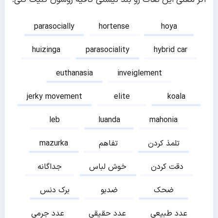
parasocially
hortense
hoya
huizinga
parasociality
hybrid car
euthanasia
inveiglement
jerky movement
elite
koala
leb
luanda
mahonia
تلمذ کردن
تفاهم
mazurka
دقت کردن
خوش لباس
جداگانه
ضحک
ضدبو
برک دنس
عدد طبیعی
عدد حقیقی
عدد جرمی