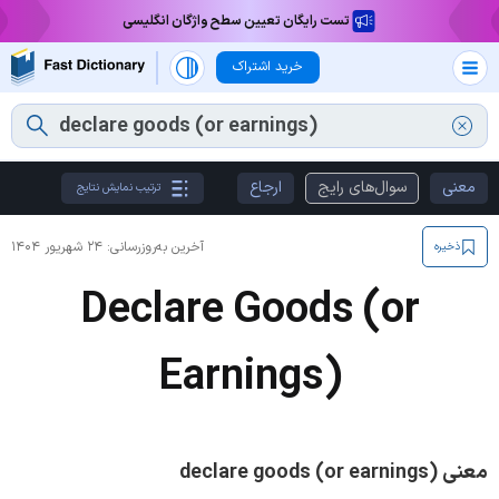
تست رایگان تعیین سطح واژگان انگلیسی
خرید اشتراک
معنی
سوال‌های رایج
ارجاع
ترتیب نمایش نتایج
آخرین به‌روزرسانی:
۲۴ شهریور ۱۴۰۴
ذخیره
Declare Goods (or
Earnings)
معنی declare goods (or earnings)