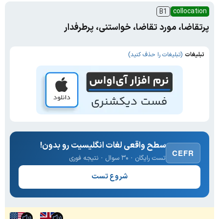
collocation
B1
پرتقاضا، مورد تقاضا، خواستنی، پرطرفدار
تبلیغات
(تبلیغات را حذف کنید)
سطح واقعی لغات انگلیسیت رو بدون!
CEFR
تست رایگان · ۳۰ سوال · نتیجه فوری
شروع تست