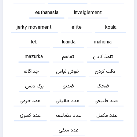
euthanasia
inveiglement
jerky movement
elite
koala
leb
luanda
mahonia
تلمذ کردن
تفاهم
mazurka
دقت کردن
خوش لباس
جداگانه
ضحک
ضدبو
برک دنس
عدد طبیعی
عدد حقیقی
عدد جرمی
عدد مکمل
عدد مضاعف
عدد کسری
عدد منفی