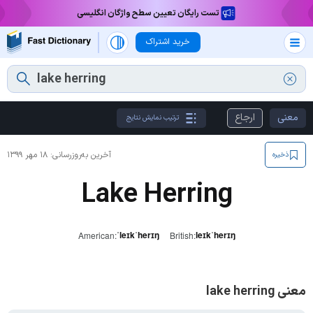
تست رایگان تعیین سطح واژگان انگلیسی
خرید اشتراک
معنی
ارجاع
ترتیب نمایش نتایج
آخرین به‌روزرسانی:
۱۸ مهر ۱۳۹۹
ذخیره
Lake Herring
ˈleɪkˈherɪŋ
leɪkˈherɪŋ
American:
British:
معنی lake herring