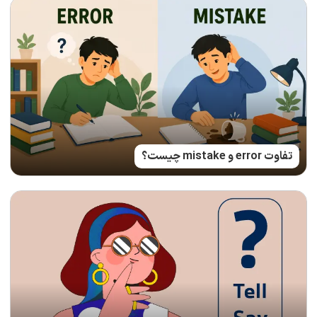
تفاوت error و mistake چیست؟