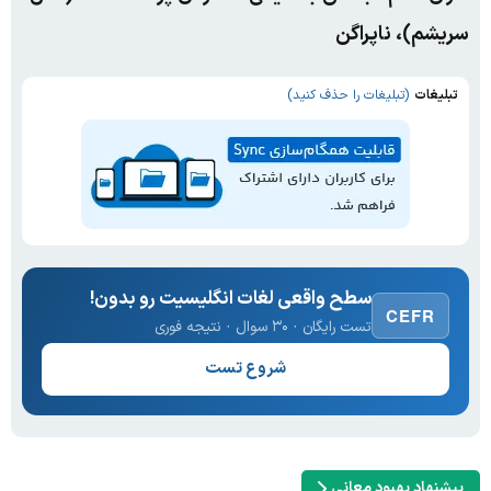
سریشم)، ناپراگن
تبلیغات
(تبلیغات را حذف کنید)
سطح واقعی لغات انگلیسیت رو بدون!
CEFR
تست رایگان · ۳۰ سوال · نتیجه فوری
شروع تست
پیشنهاد بهبود معانی