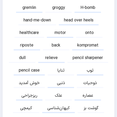
gremlin
groggy
H-bomb
hand-me-down
head over heels
healthcare
motor
onto
riposte
back
kompromat
dull
relieve
pencil sharpener
ثوب
ثنایا
pencil case
ذوحیات
ذنبی
خوش آمدید
عصاره
علک
ریزجراحی
گوشت بز
کیهان‌شناسی
کیمچی