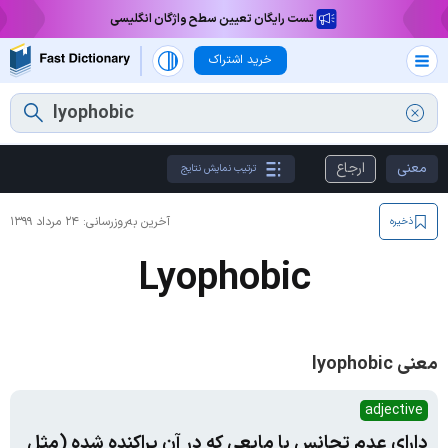
تست رایگان تعیین سطح واژگان انگلیسی
خرید اشتراک
معنی
ارجاع
ترتیب نمایش نتایج
آخرین به‌روزرسانی:
۲۴ مرداد ۱۳۹۹
ذخیره
Lyophobic
معنی lyophobic
adjective
دارای عدم تجانس با مایعی که در آن پراکنده شده (مثل