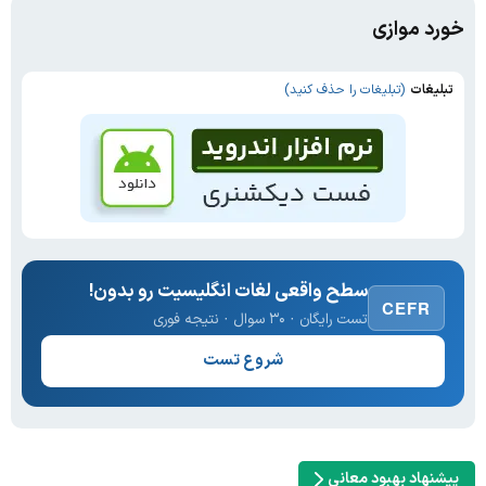
خورد موازی
تبلیغات
(تبلیغات را حذف کنید)
سطح واقعی لغات انگلیسیت رو بدون!
CEFR
تست رایگان · ۳۰ سوال · نتیجه فوری
شروع تست
پیشنهاد بهبود معانی