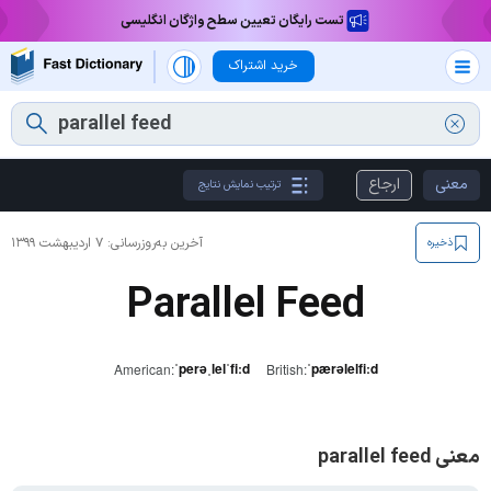
تست رایگان تعیین سطح واژگان انگلیسی
خرید اشتراک
معنی
ارجاع
ترتیب نمایش نتایج
آخرین به‌روزرسانی:
۷ اردیبهشت ۱۳۹۹
ذخیره
Parallel Feed
ˈperəˌlelˈfiːd
ˈpærəlelfiːd
American:
British:
معنی parallel feed