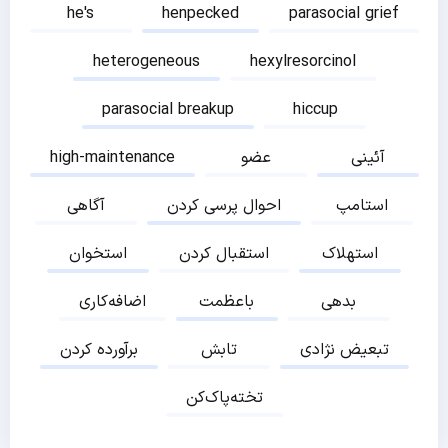
he's
henpecked
parasocial grief
heterogeneous
hexylresorcinol
parasocial breakup
hiccup
آئینی
عضو
high-maintenance
استامپ
احوال پرسی کردن
آگاهی
استهلاک
استقبال کردن
استخوان
بدهی
باعظمت
اضافه‌کاری
تبعیض نژادی
تابش
برآورده کردن
تخته‌پاک‌کن