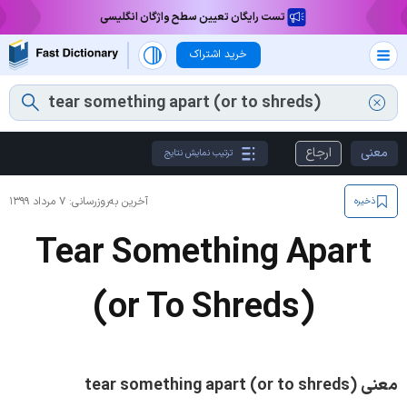
تست رایگان تعیین سطح واژگان انگلیسی
خرید اشتراک
معنی
ارجاع
ترتیب نمایش نتایج
آخرین به‌روزرسانی:
۷ مرداد ۱۳۹۹
ذخیره
Tear Something Apart
(or To Shreds)
معنی tear something apart (or to shreds)