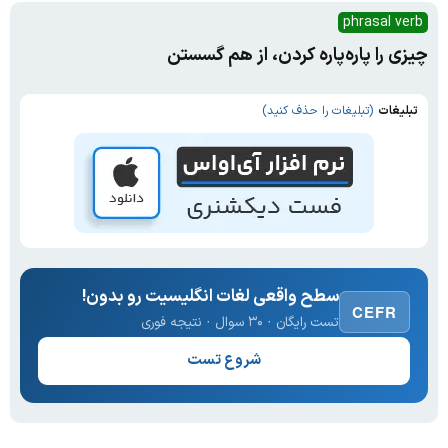
phrasal verb
چیزی را پاره‌پاره‌ کردن، از هم گسستن
تبلیغات
(تبلیغات را حذف کنید)
سطح واقعی لغات انگلیسیت رو بدون!
CEFR
تست رایگان · ۳۰ سوال · نتیجه فوری
شروع تست