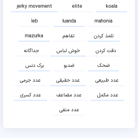
jerky movement
elite
koala
leb
luanda
mahonia
تلمذ کردن
تفاهم
mazurka
دقت کردن
خوش لباس
جداگانه
ضحک
ضدبو
برک دنس
عدد طبیعی
عدد حقیقی
عدد جرمی
عدد مکمل
عدد مضاعف
عدد کسری
عدد منفی