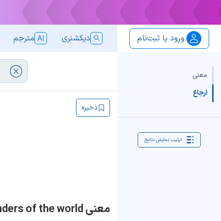
ورود یا ثبت‌نام
دیکشنری
مترجم
معنی
ارجاع
ذخیره
ترتیب نمایش نتایج
معنی the seven wonders of the world