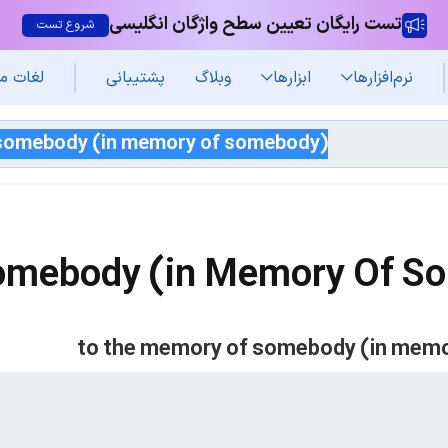
تست رایگان تعیین سطح واژگان انگلیسی
شروع تست
نرم‌افزار‌ها
ابزارها
وبلاگ
پشتیبانی
لغات م
omebody (in Memory Of S