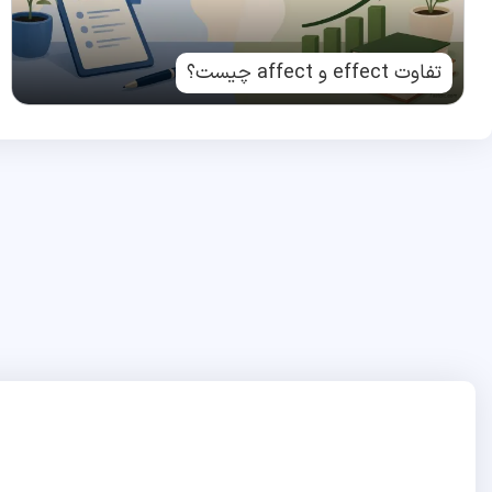
تفاوت effect و affect چیست؟