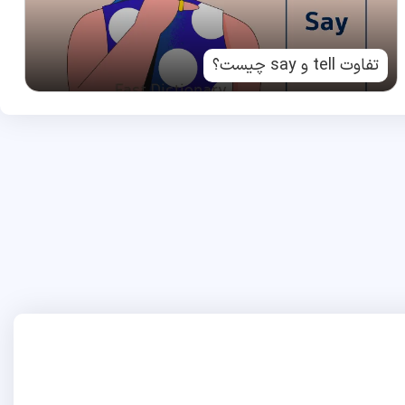
تفاوت tell و say چیست؟