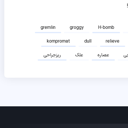
gremlin
groggy
H-bomb
kompromat
dull
relieve
ی
عصاره
علک
ریزجراحی