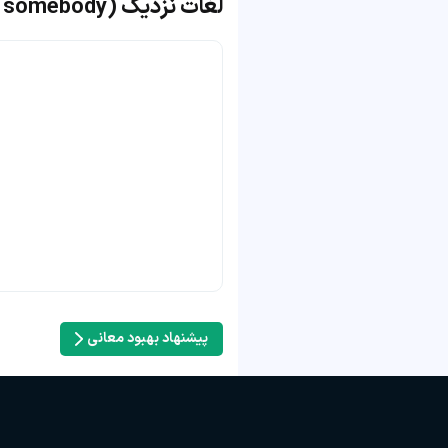
لغات نزدیک to the memory of somebody (in memory of somebody)
پیشنهاد بهبود معانی