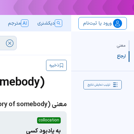
ورود یا ثبت‌نام
دیکشنری
مترجم
معنی
ارجاع
ذخیره
omebody)
ترتیب نمایش نتایج
معنی to the memory of somebody (in memory of somebody)
collocation
به یادبود کسی