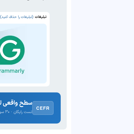
تبلیغات
(تبلیغات را حذف کنید)
سطح واقعی لغ
CEFR
تست رایگان · ۳۰ سوال · نتیجه فوری