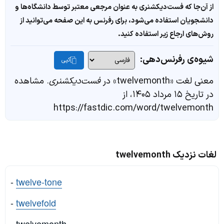
از آن‌جا که فست‌دیکشنری به عنوان مرجعی معتبر توسط دانشگاه‌ها و
دانشجویان استفاده می‌شود، برای رفرنس به این صفحه می‌توانید از
روش‌های ارجاع زیر استفاده کنید.
شیوه‌ی رفرنس‌دهی:
کپی
معنی لغت «twelvemonth» در
فست‌دیکشنری
. مشاهده
در تاریخ ۱۵ مرداد ۱۴۰۵، از
https://fastdic.com/word/twelvemonth
لغات نزدیک twelvemonth
-
twelve-tone
-
twelvefold
- twelvemonth