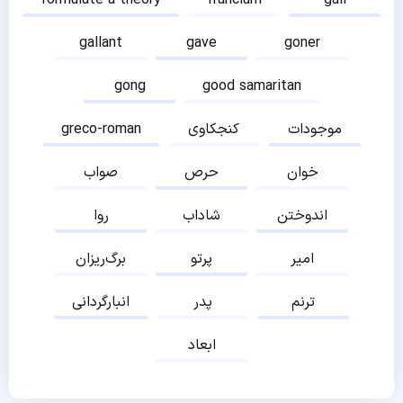
formulate a theory
francium
gail
gallant
gave
goner
gong
good samaritan
موجودات
کنجکاوی
greco-roman
خوان
حرص
صواب
اندوختن
شاداب
روا
امیر
پرتو
برگ‌ریزان
ترنم
پدر
انبارگردانی
ابعاد