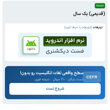
noun
(قدیمی) یک سال
تبلیغات
(تبلیغات را حذف کنید)
سطح واقعی لغات انگلیسیت رو بدون!
CEFR
تست رایگان · ۳۰ سوال · نتیجه فوری
شروع تست