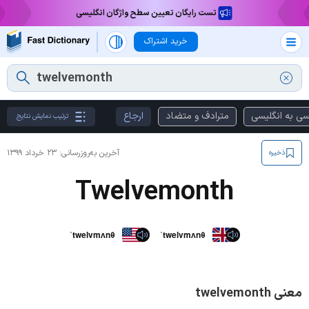
تست رایگان تعیین سطح واژگان انگلیسی
خرید اشتراک
سی به انگلیسی
مترادف و متضاد
ارجاع
ترتیب نمایش نتایج
آخرین به‌روزرسانی:
۲۳ خرداد ۱۳۹۹
ذخیره
Twelvemonth
ˈtwelvmʌnθ
ˈtwelvmʌnθ
معنی twelvemonth