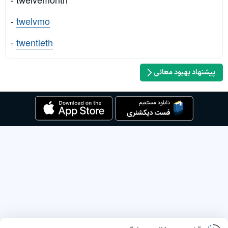
-
twelvmo
-
twentieth
پیشنهاد بهبود معانی