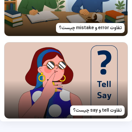
تفاوت error و mistake چیست؟
تفاوت tell و say چیست؟