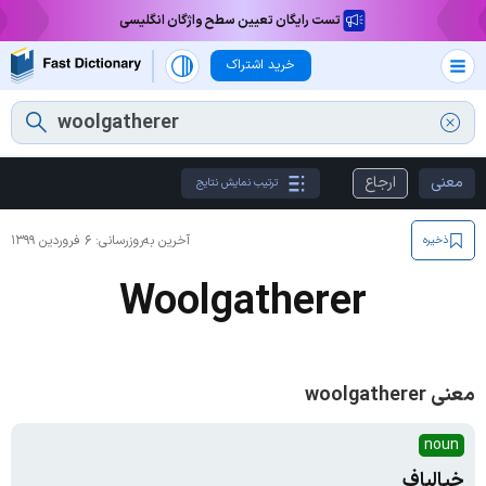
تست رایگان تعیین سطح واژگان انگلیسی
خرید اشتراک
معنی
ارجاع
ترتیب نمایش نتایج
آخرین به‌روزرسانی:
۶ فروردین ۱۳۹۹
ذخیره
Woolgatherer
معنی woolgatherer
noun
خیالباف