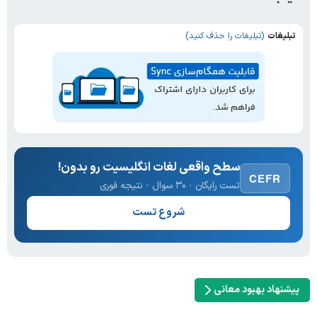
تبلیغات
(تبلیغات را حذف کنید)
سطح واقعی لغات انگلیسیت رو بدون!
CEFR
تست رایگان · ۳۰ سوال · نتیجه فوری
شروع تست
پیشنهاد بهبود معانی