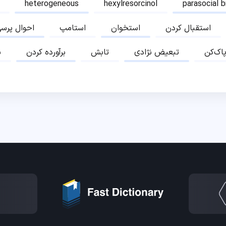
heterogeneous
hexylresorcinol
parasocial 
استقبال کردن
استخوان
استامپ
احوال پرس
پاک‌کن
تبعیض نژادی
تابش
برآورده کردن
ب