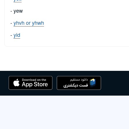
- yew
-
yhvh or yhwh
-
yid