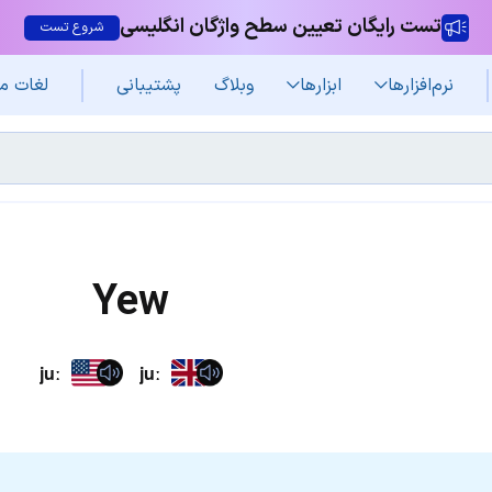
تست رایگان تعیین سطح واژگان انگلیسی
شروع تست
نرم‌افزار‌ها
ابزارها
وبلاگ
پشتیبانی
لغات م
Yew
juː
juː