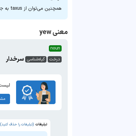
همچنین می‌توان از taxus به‌ جای yew استفاده کرد.
معنی yew
noun
سرخدار
درخت
گیاه‌شناسی
لیست 
مشا
تبلیغات
(تبلیغات را حذف کنید)