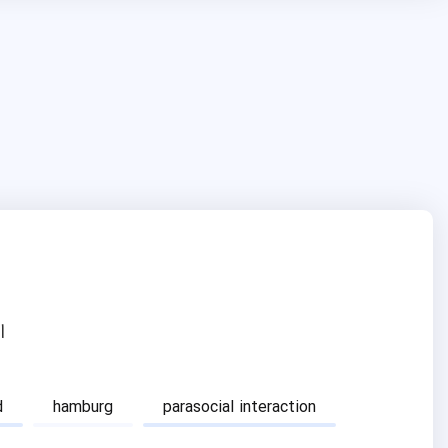
ا
d
hamburg
parasocial interaction