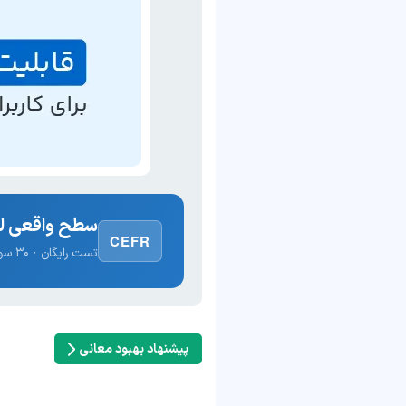
سطح واقعی لغ
CEFR
تست رایگان · ۳۰ سوال · نتیجه فوری
پیشنهاد بهبود معانی