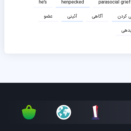
he's
henpecked
parasocial grief
ی کردن
آگاهی
آئینی
عضو
دهی