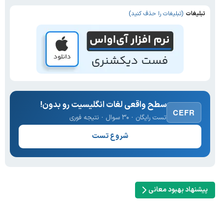
تبلیغات
(تبلیغات را حذف کنید)
سطح واقعی لغات انگلیسیت رو بدون!
CEFR
تست رایگان · ۳۰ سوال · نتیجه فوری
شروع تست
پیشنهاد بهبود معانی