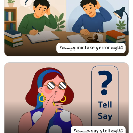
تفاوت error و mistake چیست؟
تفاوت tell و say چیست؟