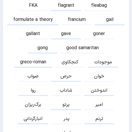
FKA
flagrant
fleabag
formulate a theory
francium
gail
gallant
gave
goner
gong
good samaritan
موجودات
کنجکاوی
greco-roman
خوان
حرص
صواب
اندوختن
شاداب
روا
امیر
پرتو
برگ‌ریزان
ترنم
پدر
انبارگردانی