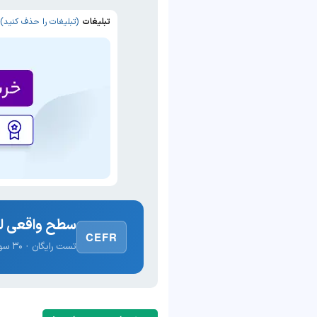
تبلیغات
(تبلیغات را حذف کنید)
سطح واقعی لغ
CEFR
تست رایگان · ۳۰ سوال · نتیجه فوری