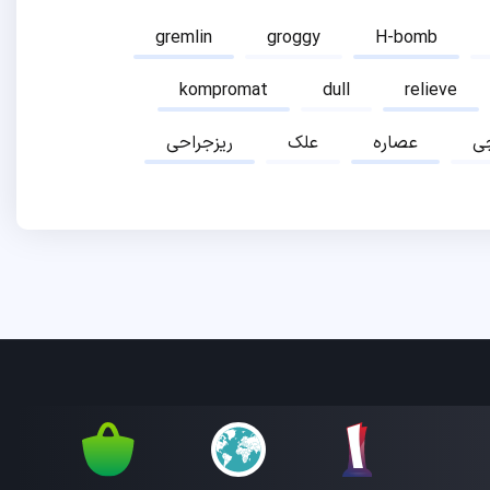
gremlin
groggy
H-bomb
kompromat
dull
relieve
ی
عصاره
علک
ریزجراحی