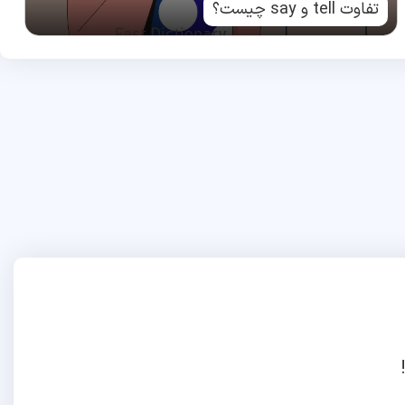
تفاوت tell و say چیست؟