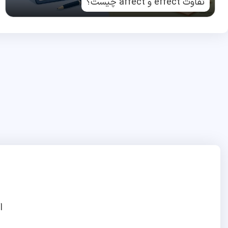
تفاوت effect و affect چیست؟
ا