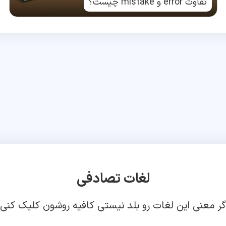
تفاوت error و mistake چیست؟
لغات تصادفی
گر معنی این لغات رو بلد نیستی کافیه روشون کلیک کنی!