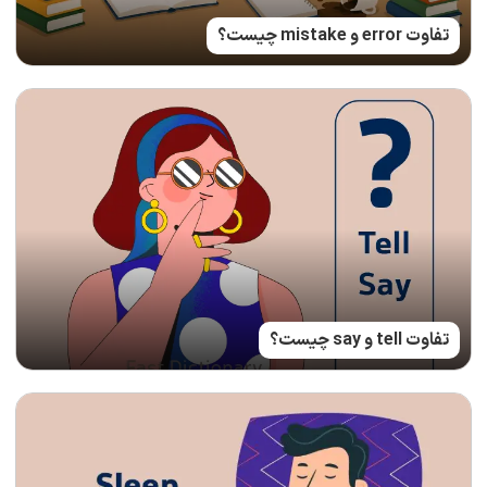
تفاوت error و mistake چیست؟
تفاوت tell و say چیست؟