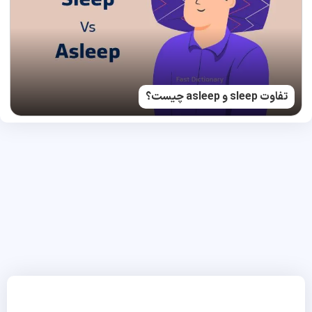
تفاوت sleep و asleep چیست؟