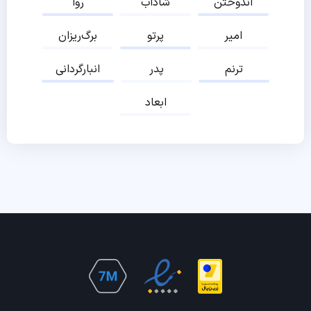
اندوختن
شاداب
روا
امیر
پرتو
برگ‌ریزان
ترنم
پدر
انبارگردانی
ابعاد