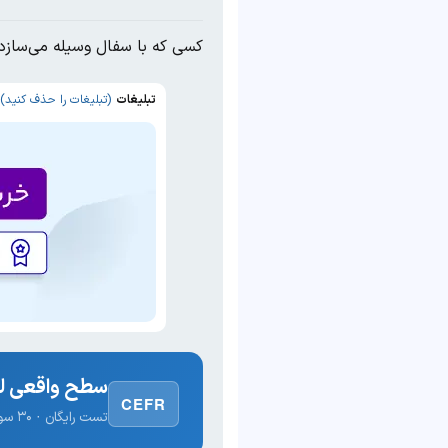
کسی که با سفال وسیله می‌سازد
تبلیغات
(تبلیغات را حذف کنید)
سطح واقعی لغ
CEFR
تست رایگان · ۳۰ سوال · نتیجه فوری