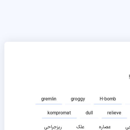
gremlin
groggy
H-bomb
kompromat
dull
relieve
ی
عصاره
علک
ریزجراحی