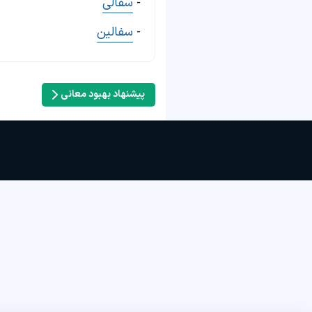
-
سفالی
-
سفالین
پیشنهاد بهبود معانی