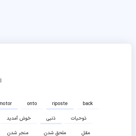
ا
motor
onto
riposte
back
ذوحیات
ذنبی
خوش آمدید
مقل
ملحق شدن
منجر شدن