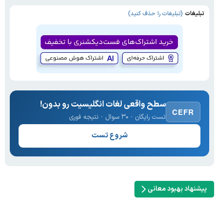
تبلیغات
(تبلیغات را حذف کنید)
سطح واقعی لغات انگلیسیت رو بدون!
CEFR
تست رایگان · ۳۰ سوال · نتیجه فوری
شروع تست
پیشنهاد بهبود معانی