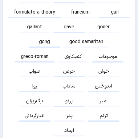
formulate a theory
francium
gail
gallant
gave
goner
gong
good samaritan
موجودات
کنجکاوی
greco-roman
خوان
حرص
صواب
اندوختن
شاداب
روا
امیر
پرتو
برگ‌ریزان
ترنم
پدر
انبارگردانی
ابعاد