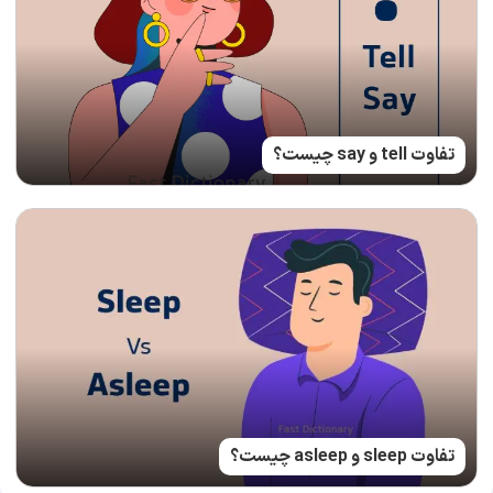
تفاوت tell و say چیست؟
تفاوت sleep و asleep چیست؟