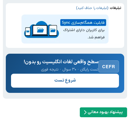
تبلیغات
(تبلیغات را حذف کنید)
سطح واقعی لغات انگلیسیت رو بدون!
CEFR
تست رایگان · ۳۰ سوال · نتیجه فوری
شروع تست
پیشنهاد بهبود معانی