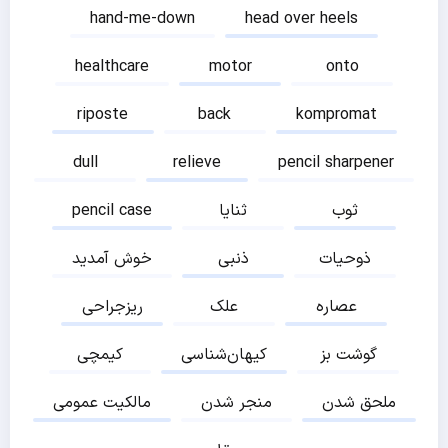
hand-me-down
head over heels
healthcare
motor
onto
riposte
back
kompromat
dull
relieve
pencil sharpener
ثوب
ثنایا
pencil case
ذوحیات
ذنبی
خوش آمدید
عصاره
علک
ریزجراحی
گوشت بز
کیهان‌شناسی
کیمچی
ملحق شدن
منجر شدن
مالکیت عمومی