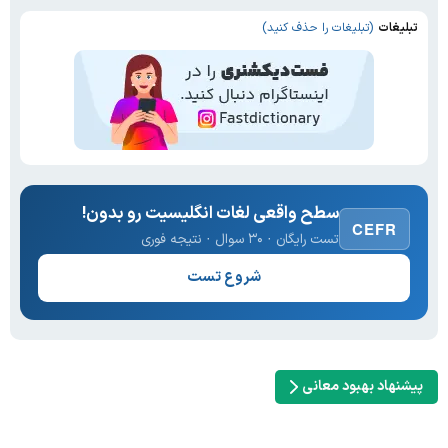
تبلیغات
(تبلیغات را حذف کنید)
سطح واقعی لغات انگلیسیت رو بدون!
CEFR
تست رایگان · ۳۰ سوال · نتیجه فوری
شروع تست
پیشنهاد بهبود معانی