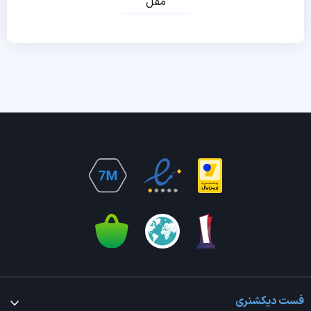
مقل
فست دیکشنری