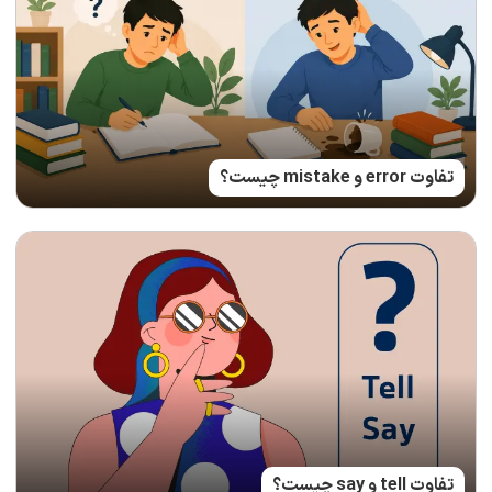
تفاوت error و mistake چیست؟
تفاوت tell و say چیست؟