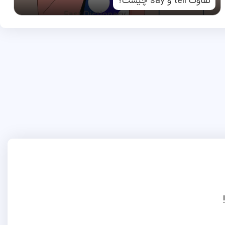
تفاوت tell و say چیست؟