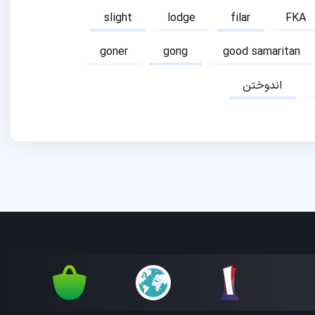
slight
lodge
filar
FKA
goner
gong
good samaritan
اندوختن