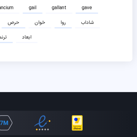
ancium
gail
gallant
gave
شاداب
روا
خوان
حرص
ابعاد
ترنم