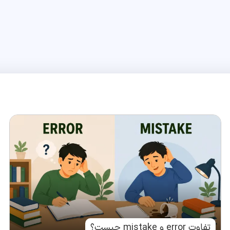
تفاوت error و mistake چیست؟