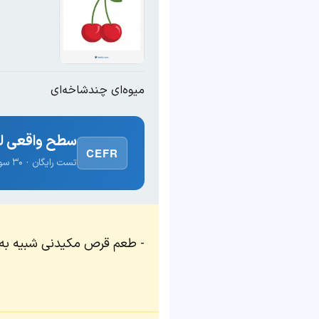
میوه‌ای چندشاخه‌ای
سطح واقعی لغ
CEFR
تست رایگان · ۳۰ سوال · نتیجه فوری
طعم قرص مکیدنی شبیه به 