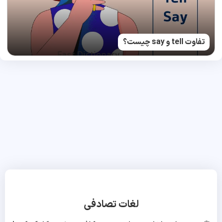
تفاوت tell و say چیست؟
لغات تصادفی