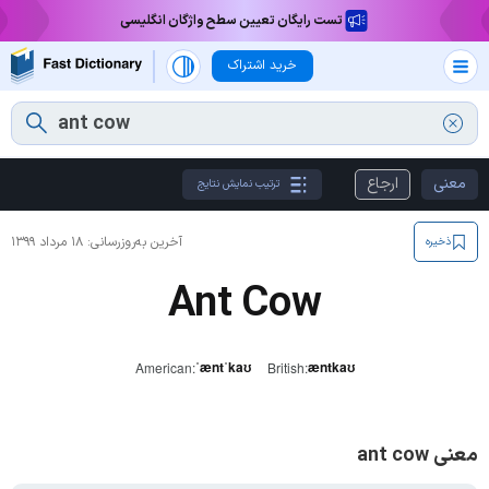
تست رایگان تعیین سطح واژگان انگلیسی
خرید اشتراک
معنی
ارجاع
ترتیب نمایش نتایج
آخرین به‌روزرسانی:
۱۸ مرداد ۱۳۹۹
ذخیره
Ant Cow
ˈæntˈkaʊ
æntkaʊ
American:
British:
معنی ant cow