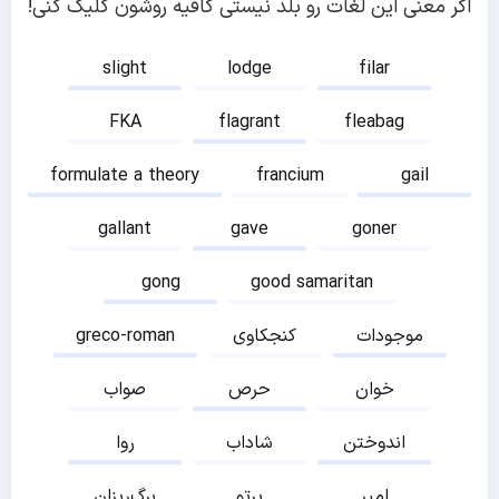
اگر معنی این لغات رو بلد نیستی کافیه روشون کلیک کنی!
slight
lodge
filar
FKA
flagrant
fleabag
formulate a theory
francium
gail
gallant
gave
goner
gong
good samaritan
موجودات
کنجکاوی
greco-roman
خوان
حرص
صواب
اندوختن
شاداب
روا
امیر
پرتو
برگ‌ریزان