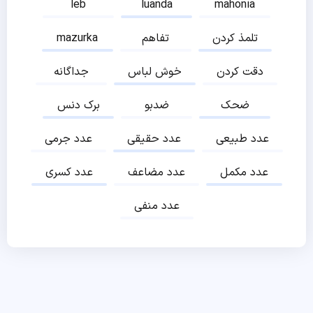
leb
luanda
mahonia
تلمذ کردن
تفاهم
mazurka
دقت کردن
خوش لباس
جداگانه
ضحک
ضدبو
برک دنس
عدد طبیعی
عدد حقیقی
عدد جرمی
عدد مکمل
عدد مضاعف
عدد کسری
عدد منفی