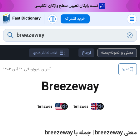
تست رایگان تعیین سطح واژگان انگلیسی
خرید اشتراک
معنی و نمونه‌جمله
ارجاع
ترتیب نمایش نتایج
آخرین به‌روزرسانی:
۱۲ آبان ۱۴۰۳
ذخیره
Breezeway
ˈbriːzweɪ
ˈbriːzweɪ
معنی breezeway | جمله با breezeway