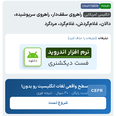
countable
noun
راهروی سقف‌دار، راهروی سرپوشیده،
انگلیسی آمریکایی
دالان، غلام‌گردش، غلام‌گرد، مردگرد
تبلیغات
(تبلیغات را حذف کنید)
سطح واقعی لغات انگلیسیت رو بدون!
CEFR
تست رایگان · ۳۰ سوال · نتیجه فوری
شروع تست