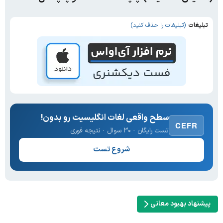
تبلیغات
(تبلیغات را حذف کنید)
سطح واقعی لغات انگلیسیت رو بدون!
CEFR
تست رایگان · ۳۰ سوال · نتیجه فوری
شروع تست
پیشنهاد بهبود معانی