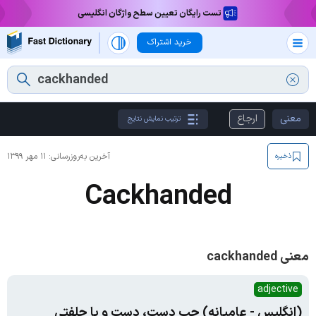
تست رایگان تعیین سطح واژگان انگلیسی
خرید اشتراک
معنی
ارجاع
ترتیب نمایش نتایج
آخرین به‌روزرسانی:
۱۱ مهر ۱۳۹۹
ذخیره
Cackhanded
معنی cackhanded
adjective
(انگلیس - عامیانه) چپ دست، دست و پا چلفتی