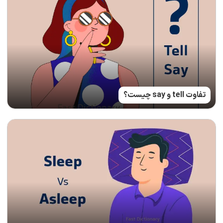
تفاوت tell و say چیست؟