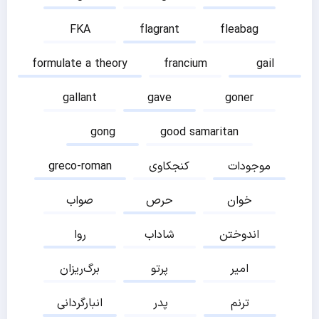
FKA
flagrant
fleabag
formulate a theory
francium
gail
gallant
gave
goner
gong
good samaritan
موجودات
کنجکاوی
greco-roman
خوان
حرص
صواب
اندوختن
شاداب
روا
امیر
پرتو
برگ‌ریزان
ترنم
پدر
انبارگردانی