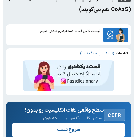
(CoAsS هم می‌گویند)
لیست کامل لغات دسته‌بندی شده‌ی شیمی
تبلیغات
(تبلیغات را حذف کنید)
سطح واقعی لغات انگلیسیت رو بدون!
CEFR
تست رایگان · ۳۰ سوال · نتیجه فوری
شروع تست