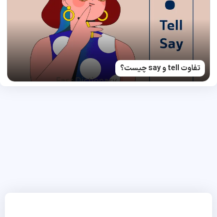
تفاوت tell و say چیست؟