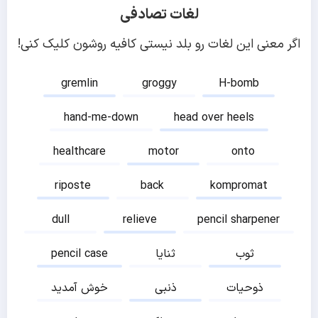
لغات تصادفی
اگر معنی این لغات رو بلد نیستی کافیه روشون کلیک کنی!
gremlin
groggy
H-bomb
hand-me-down
head over heels
healthcare
motor
onto
riposte
back
kompromat
dull
relieve
pencil sharpener
ثوب
ثنایا
pencil case
ذوحیات
ذنبی
خوش آمدید