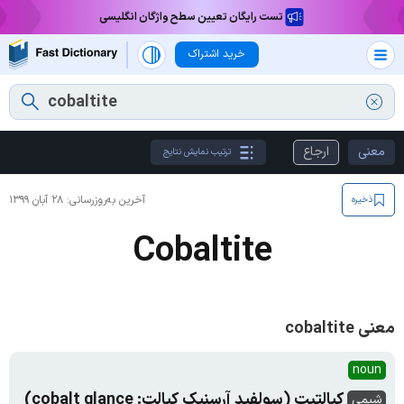
تست رایگان تعیین سطح واژگان انگلیسی
خرید اشتراک
معنی
ارجاع
ترتیب نمایش نتایج
آخرین به‌روزرسانی:
۲۸ آبان ۱۳۹۹
ذخیره
Cobaltite
معنی cobaltite
noun
کبالتیت (سولفید آرسنیک کبالت: cobalt glance)
شیمی