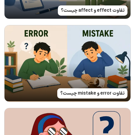
تفاوت effect و affect چیست؟
تفاوت error و mistake چیست؟