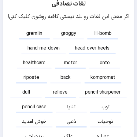
لغات تصادفی
اگر معنی این لغات رو بلد نیستی کافیه روشون کلیک کنی!
gremlin
groggy
H-bomb
hand-me-down
head over heels
healthcare
motor
onto
riposte
back
kompromat
dull
relieve
pencil sharpener
ثوب
ثنایا
pencil case
ذوحیات
ذنبی
خوش آمدید
عصاره
علک
ریزجراحی