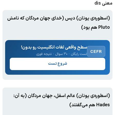
معنی dis
(اسطوره‌ی یونان) دیس (خدای جهان مردگان که نامش
Pluto هم بود)
سطح واقعی لغات انگلیسیت رو بدون!
CEFR
تست رایگان · ۳۰ سوال · نتیجه فوری
شروع تست
(اسطوره‌ی یونان) عالم اسفل، جهان مردگان (به آن:
Hades هم می‌گفتند)