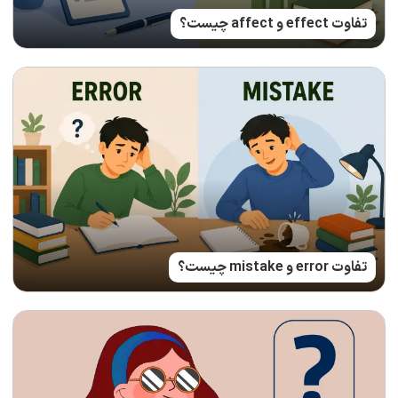
تفاوت effect و affect چیست؟
تفاوت error و mistake چیست؟