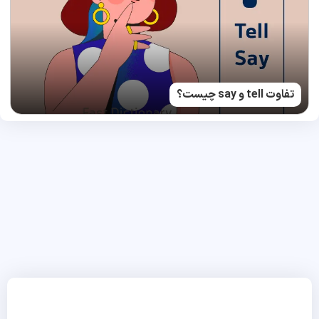
تفاوت tell و say چیست؟