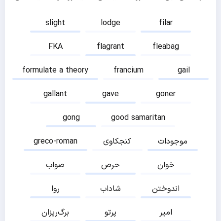
slight
lodge
filar
FKA
flagrant
fleabag
formulate a theory
francium
gail
gallant
gave
goner
gong
good samaritan
موجودات
کنجکاوی
greco-roman
خوان
حرص
صواب
اندوختن
شاداب
روا
امیر
پرتو
برگ‌ریزان