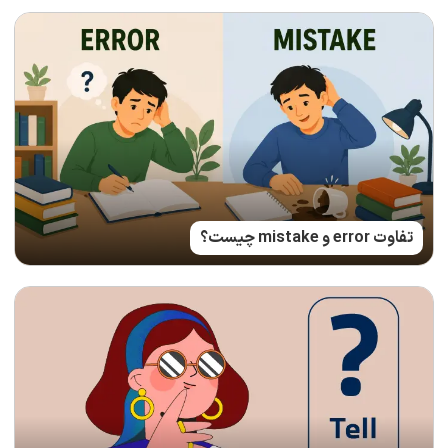
تفاوت error و mistake چیست؟