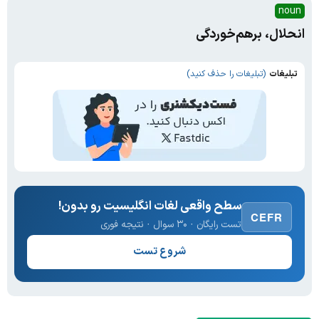
noun
انحلال، برهم‌خوردگی
تبلیغات
(تبلیغات را حذف کنید)
سطح واقعی لغات انگلیسیت رو بدون!
CEFR
تست رایگان · ۳۰ سوال · نتیجه فوری
شروع تست