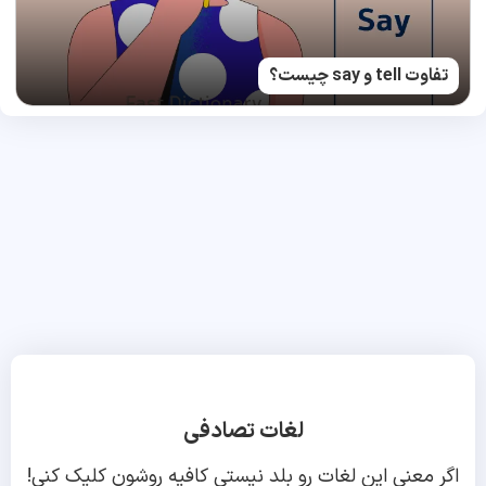
تفاوت tell و say چیست؟
لغات تصادفی
اگر معنی این لغات رو بلد نیستی کافیه روشون کلیک کنی!