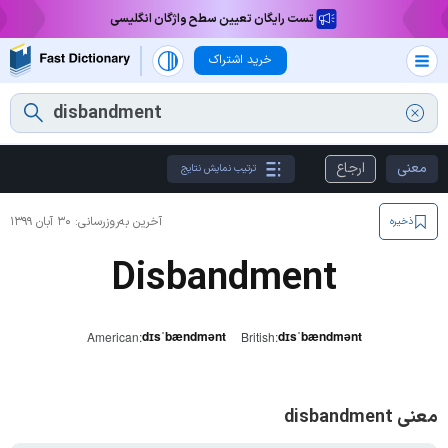
تست رایگان تعیین سطح واژگان انگلیسی
خرید اشتراک
معنی
ارجاع
ترتیب نمایش نتایج
آخرین به‌روزرسانی:
۳۰ آبان ۱۳۹۹
ذخیره
Disbandment
dɪsˈbændmənt
dɪsˈbændmənt
American:
British:
معنی disbandment