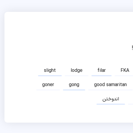
slight
lodge
filar
FKA
goner
gong
good samaritan
اندوختن