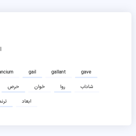
ا
ancium
gail
gallant
gave
شاداب
روا
خوان
حرص
ابعاد
ترنم