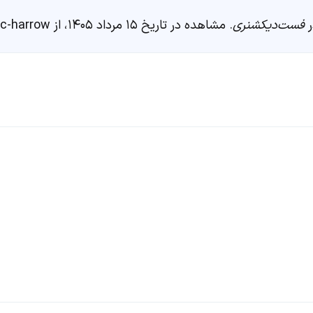
فست‌دیکشنری
. مشاهده در تاریخ ۱۵ مرداد ۱۴۰۵، از https://fastdic.com/word/disc-harrow