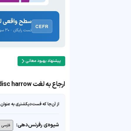
سطح واقعی لغ
CEFR
تست رایگان · ۳۰ سوال · نتیجه فوری
پیشنهاد بهبود معانی
ارجاع به لغت disc harrow
از آن‌جا که فست‌دیکشنری به عنوان 
شیوه‌ی رفرنس‌دهی: