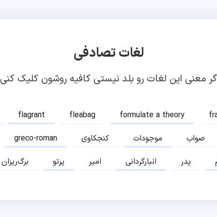
لغات تصادفی
گر معنی این لغات رو بلد نیستی کافیه روشون کلیک کنی!
flagrant
fleabag
formulate a theory
fr
صواب
موجودات
کنجکاوی
greco-roman
پدر
انبارگردانی
امیر
پرتو
برگ‌ریزان