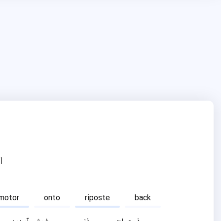
ا
motor
onto
riposte
back