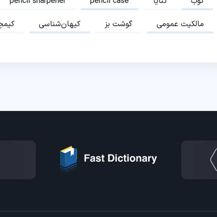
ثوب
ثنایا
pencil case
pencil sharpener
مالکیت عمومی
گوشت بز
کیهان‌شناسی
کیمچ