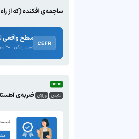
ساچمه‌ی افکنده (که از را
سطح واقعی لغ
CEFR
تست رایگان · ۳۰ سوال · نتیجه فوری
noun
ضربه‌ی آهسته 
تنیس
ورزش
لیست 
مشا