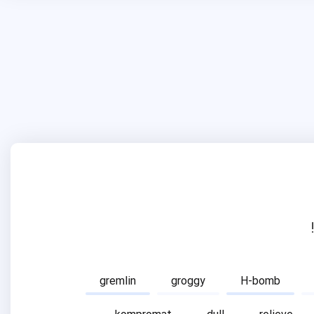
gremlin
groggy
H-bomb