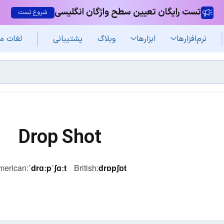
تست رایگان تعیین سطح واژگان انگلیسی
شروع تست
نرم‌افزار‌ها
ابزارها
وبلاگ
پشتیبانی
لغات م
Drop Shot
merican:
ˈdrɑːpˈʃɑːt
British:
drɒpʃɒt