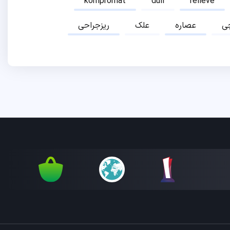
kompromat
dull
relieve
ی
عصاره
علک
ریزجراحی