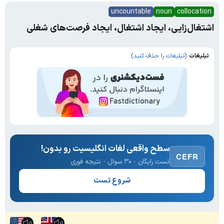
uncountable
noun
collocation
اشتغال‌زایی، ایجاد اشتغال، ایجاد فرصت‌های شغلی
تبلیغات
(تبلیغات را حذف کنید)
سطح واقعی لغات انگلیسیت رو بدون!
CEFR
تست رایگان · ۳۰ سوال · نتیجه فوری
شروع تست