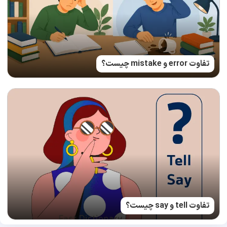
تفاوت error و mistake چیست؟
تفاوت tell و say چیست؟