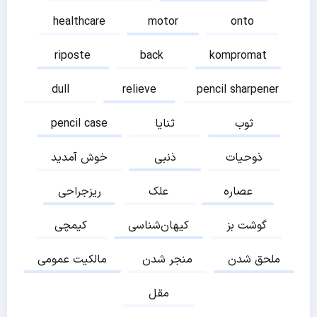
healthcare
motor
onto
riposte
back
kompromat
dull
relieve
pencil sharpener
ثوب
ثنایا
pencil case
ذوحیات
ذنبی
خوش آمدید
عصاره
علک
ریزجراحی
گوشت بز
کیهان‌شناسی
کیمچی
ملحق شدن
منجر شدن
مالکیت عمومی
مقل