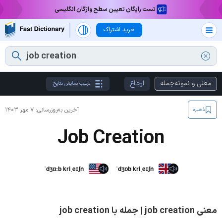
تست رایگان تعیین سطح واژگان انگلیسی
خرید اشتراک
معنی و نمونه‌جمله
ارجاع
ترتیب نمایش نتایج
آخرین به‌روزرسانی:
۷ مهر ۱۴۰۳
ذخیره
Job Creation
ˈdʒɑːb kriˌeɪʃn
ˈdʒɒb kriˌeɪʃn
معنی job creation | جمله با job creation