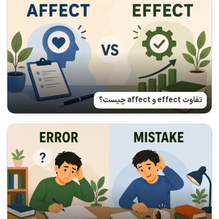
تفاوت effect و affect چیست؟