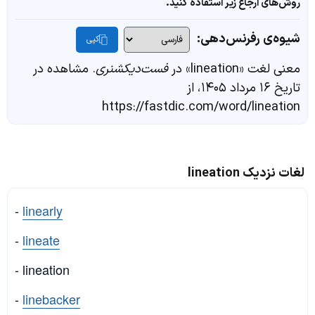
روش‌های ارجاع زیر استفاده کنید.
شیوه‌ی رفرنس‌دهی:
کپی
معنی لغت «lineation» در
فست‌دیکشنری
. مشاهده در
تاریخ ۱۶ مرداد ۱۴۰۵، از
https://fastdic.com/word/lineation
لغات نزدیک lineation
-
linearly
-
lineate
- lineation
-
linebacker