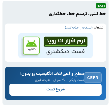
noun
خط کشی، ترسیم خط، خط‌گذاری
تبلیغات
(تبلیغات را حذف کنید)
سطح واقعی لغات انگلیسیت رو بدون!
CEFR
تست رایگان · ۳۰ سوال · نتیجه فوری
شروع تست