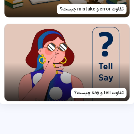
تفاوت error و mistake چیست؟
تفاوت tell و say چیست؟