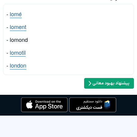
-
lomé
-
loment
- lomond
-
lomotil
-
london
پیشنهاد بهبود معانی