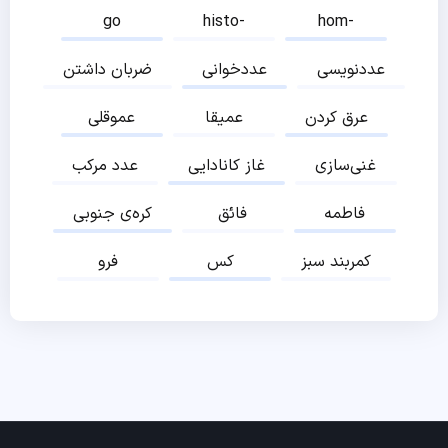
go
histo-
hom-
عددنویسی
عددخوانی
ضربان داشتن
عرق کردن
عمیقا
عموقلی
غنی‌سازی
غاز کانادایی
عدد مرکب
فاطمه
فائق
کره‌ی جنوبی
کمربند سبز
کس
فرو