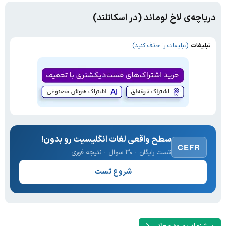
دریاچه‌ی لاخ لوماند (در اسکاتلند)
تبلیغات
(تبلیغات را حذف کنید)
سطح واقعی لغات انگلیسیت رو بدون!
CEFR
تست رایگان · ۳۰ سوال · نتیجه فوری
شروع تست