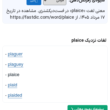
شیوه‌ی رفرنس‌دهی:
کپی
معنی لغت «plaice» در
فست‌دیکشنری
. مشاهده در تاریخ
۱۷ مرداد ۱۴۰۵، از https://fastdic.com/word/plaice
لغات نزدیک plaice
-
plaguer
-
plaguey
- plaice
-
plaid
-
plaided
پیشنهاد بهبود معانی