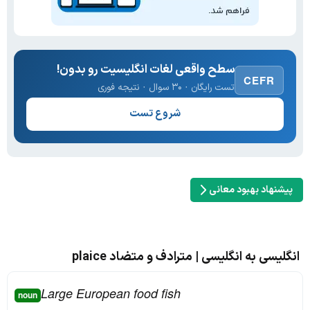
سطح واقعی لغات انگلیسیت رو بدون!
CEFR
تست رایگان · ۳۰ سوال · نتیجه فوری
شروع تست
پیشنهاد بهبود معانی
انگلیسی به انگلیسی | مترادف و متضاد plaice
Large European food fish
noun