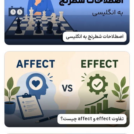
اصطلاحات شطرنج به انگلیسی
تفاوت effect و affect چیست؟