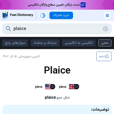
تست رایگان تعیین سطح واژگان انگلیسی
خرید اشتراک
معنی
انگلیسی به انگلیسی
مترادف و متضاد
سوال‌های رایج
آخرین به‌روزرسانی:
۱۵ آذر ۱۴۰۲
ذخیره
Plaice
pleɪs
pleɪs
plaice
شکل جمع:
توضیحات: