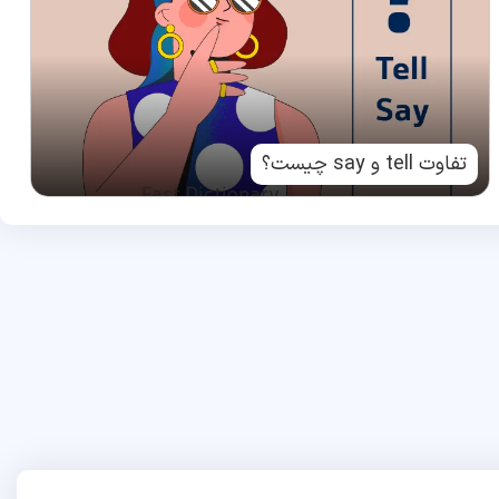
تفاوت tell و say چیست؟