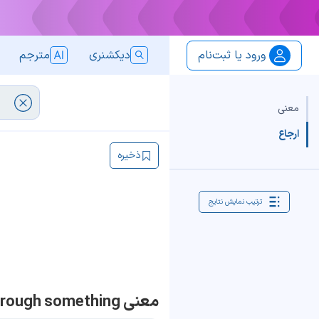
ورود یا ثبت‌نام
دیکشنری
مترجم
معنی
ارجاع
ذخیره
ترتیب نمایش نتایج
معنی pulse through something