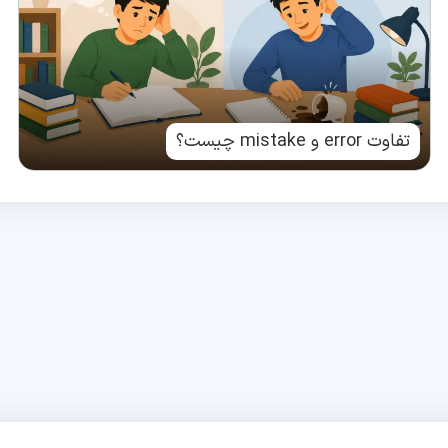
تفاوت error و mistake چیست؟