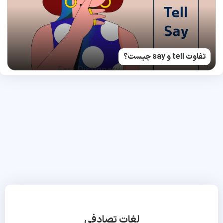
تفاوت tell و say چیست؟
لغات تصادفی