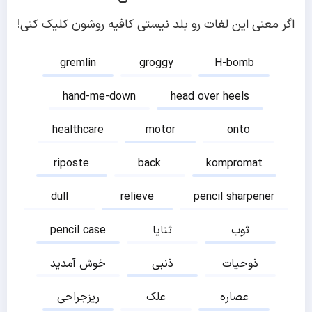
اگر معنی این لغات رو بلد نیستی کافیه روشون کلیک کنی!
gremlin
groggy
H-bomb
hand-me-down
head over heels
healthcare
motor
onto
riposte
back
kompromat
dull
relieve
pencil sharpener
ثوب
ثنایا
pencil case
ذوحیات
ذنبی
خوش آمدید
عصاره
علک
ریزجراحی