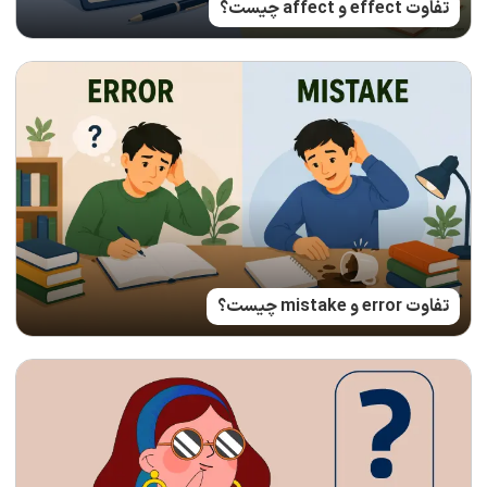
تفاوت effect و affect چیست؟
تفاوت error و mistake چیست؟