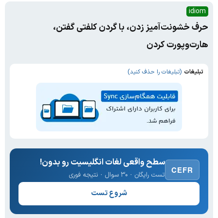
idiom
حرف خشونت‌آمیز زدن، با گردن کلفتی گفتن،
هارت‌و‌پورت کردن
تبلیغات
(تبلیغات را حذف کنید)
سطح واقعی لغات انگلیسیت رو بدون!
CEFR
تست رایگان · ۳۰ سوال · نتیجه فوری
شروع تست