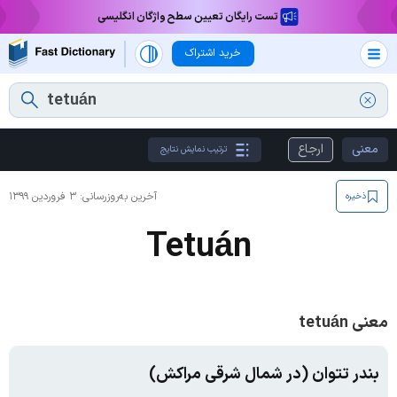
تست رایگان تعیین سطح واژگان انگلیسی
خرید اشتراک
معنی
ارجاع
ترتیب نمایش نتایج
آخرین به‌روزرسانی:
۳ فروردین ۱۳۹۹
ذخیره
Tetuán
معنی tetuán
بندر تتوان (در شمال شرقی مراکش)