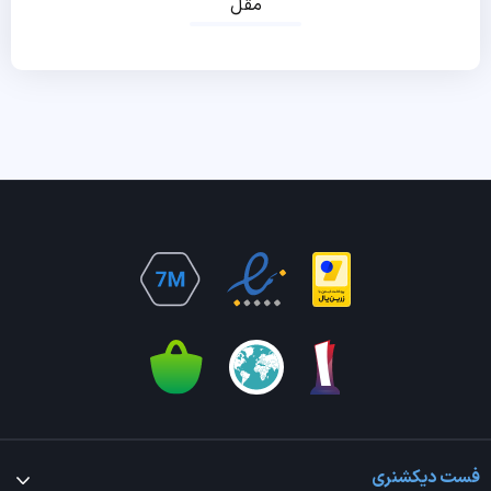
مقل
فست دیکشنری