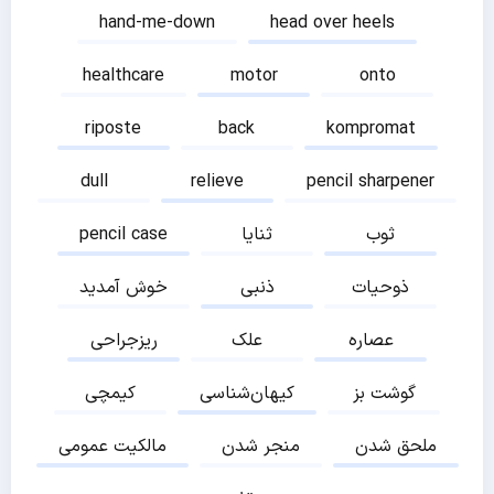
hand-me-down
head over heels
healthcare
motor
onto
riposte
back
kompromat
dull
relieve
pencil sharpener
ثوب
ثنایا
pencil case
ذوحیات
ذنبی
خوش آمدید
عصاره
علک
ریزجراحی
گوشت بز
کیهان‌شناسی
کیمچی
ملحق شدن
منجر شدن
مالکیت عمومی