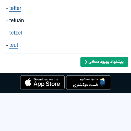
-
tetter
- tetuán
-
tetzel
-
teut
پیشنهاد بهبود معانی