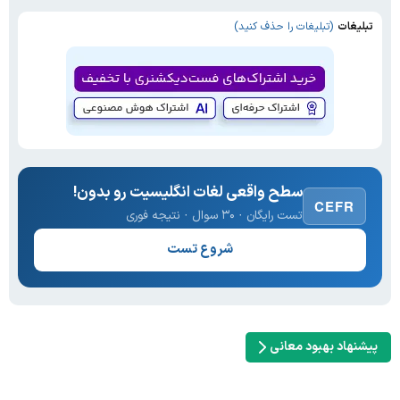
تبلیغات
(تبلیغات را حذف کنید)
سطح واقعی لغات انگلیسیت رو بدون!
CEFR
تست رایگان · ۳۰ سوال · نتیجه فوری
شروع تست
پیشنهاد بهبود معانی