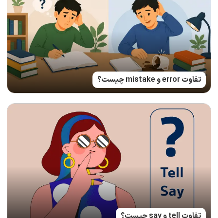
تفاوت error و mistake چیست؟
تفاوت tell و say چیست؟