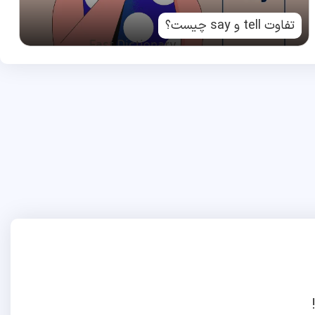
تفاوت tell و say چیست؟