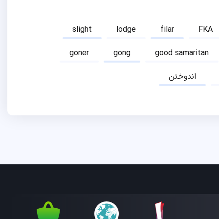
slight
lodge
filar
FKA
goner
gong
good samaritan
اندوختن