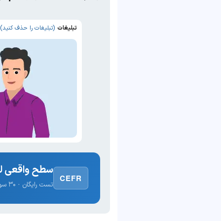
تبلیغات
(تبلیغات را حذف کنید)
سطح واقعی لغ
CEFR
تست رایگان · ۳۰ سوال · نتیجه فوری