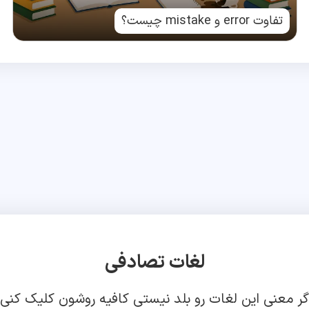
تفاوت error و mistake چیست؟
لغات تصادفی
گر معنی این لغات رو بلد نیستی کافیه روشون کلیک کنی!