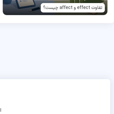
تفاوت effect و affect چیست؟
ا