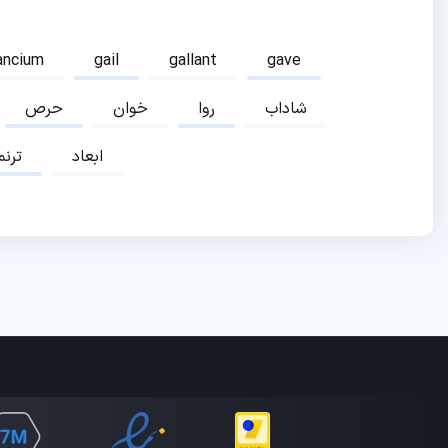
ancium
gail
gallant
gave
شاداب
روا
خوان
حرص
ابعاد
ترنم