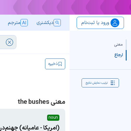
ورود یا ثبت‌نام
دیکشنری
مترجم
معنی
ارجاع
ذخیره
ترتیب نمایش نتایج
معنی the bushes
noun
(امریکا - عامیانه) جهنم‌