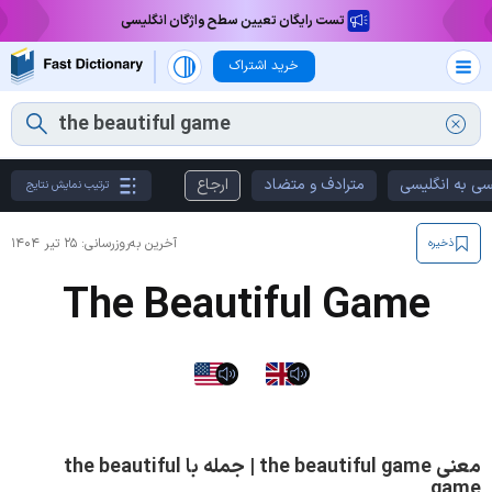
تست رایگان تعیین سطح واژگان انگلیسی
خرید اشتراک
سی به انگلیسی
مترادف و متضاد
ارجاع
ترتیب نمایش نتایج
آخرین به‌روزرسانی:
۲۵ تیر ۱۴۰۴
ذخیره
The Beautiful Game
معنی the beautiful game | جمله با the beautiful
game