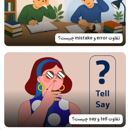
تفاوت error و mistake چیست؟
تفاوت tell و say چیست؟