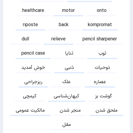
healthcare
motor
onto
riposte
back
kompromat
dull
relieve
pencil sharpener
ثوب
ثنایا
pencil case
ذوحیات
ذنبی
خوش آمدید
عصاره
علک
ریزجراحی
گوشت بز
کیهان‌شناسی
کیمچی
ملحق شدن
منجر شدن
مالکیت عمومی
مقل