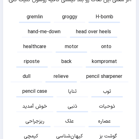
gremlin
groggy
H-bomb
hand-me-down
head over heels
healthcare
motor
onto
riposte
back
kompromat
dull
relieve
pencil sharpener
ثوب
ثنایا
pencil case
ذوحیات
ذنبی
خوش آمدید
عصاره
علک
ریزجراحی
گوشت بز
کیهان‌شناسی
کیمچی