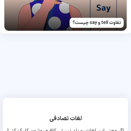
تفاوت tell و say چیست؟
لغات تصادفی
اگر معنی این لغات رو بلد نیستی کافیه روشون کلیک کنی!