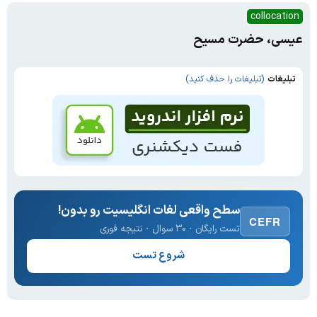
collocation
عیسی، حضرت مسیح
تبلیغات
(تبلیغات را حذف کنید)
سطح واقعی لغات انگلیسیت رو بدون!
CEFR
تست رایگان · ۳۰ سوال · نتیجه فوری
شروع تست