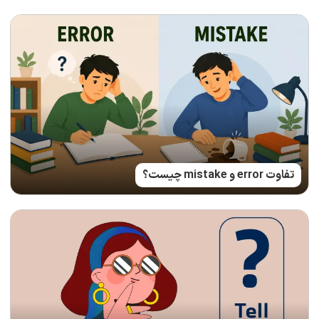
تفاوت error و mistake چیست؟