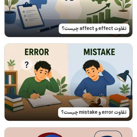
تفاوت effect و affect چیست؟
تفاوت error و mistake چیست؟