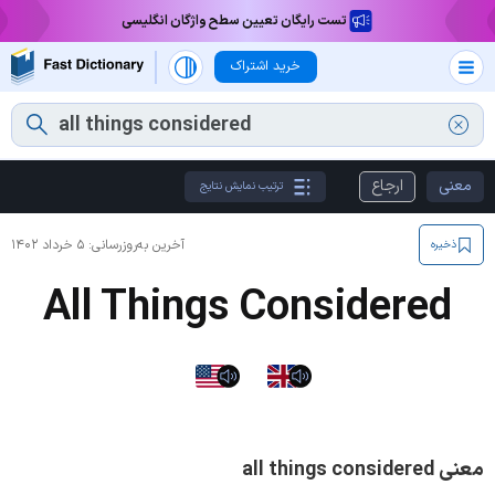
تست رایگان تعیین سطح واژگان انگلیسی
خرید اشتراک
معنی
ارجاع
ترتیب نمایش نتایج
آخرین به‌روزرسانی:
۵ خرداد ۱۴۰۲
ذخیره
All Things Considered
معنی all things considered