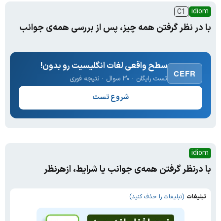
idiom
C1
با در نظر گرفتن همه چیز، پس از بررسی همه‌ی جوانب
سطح واقعی لغات انگلیسیت رو بدون!
CEFR
تست رایگان · ۳۰ سوال · نتیجه فوری
شروع تست
idiom
با درنظر گرفتن همه‌ی جوانب یا شرایط، ازهرنظر
تبلیغات
(تبلیغات را حذف کنید)