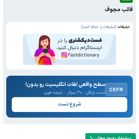
قالب مجوف
تبلیغات
(تبلیغات را حذف کنید)
سطح واقعی لغات انگلیسیت رو بدون!
CEFR
تست رایگان · ۳۰ سوال · نتیجه فوری
شروع تست
پیشنهاد بهبود معانی